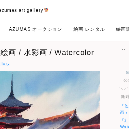
zumas art gallery
AZUMAS オークション
絵画 レンタル
絵画
⋱⋰
 / 水彩画 / Watercolor
llery
公
⋱⋰
随時
「佐
画 /
「紅
Wat