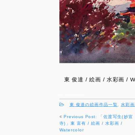
東 俊達 / 絵画 / 水彩画 / Wat
AZUMAs 画廊 水彩画 画家 芸術 販売 絵画
東 俊達の絵画作品一覧
,
水彩画
投
Previous Post: 「佐渡写生(妙宣
稿
寺)」東 富有 / 絵画 / 水彩画 /
ナ
Watercolor
ビ