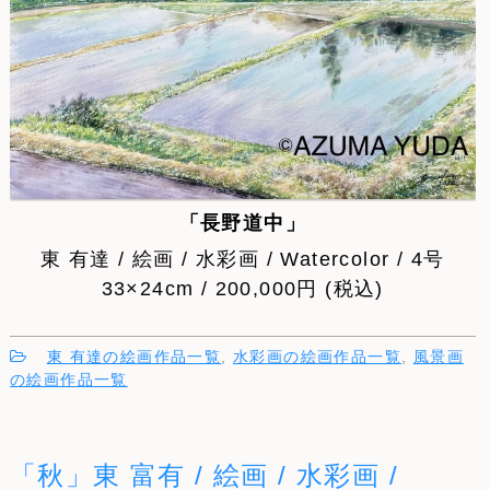
「長野道中」
東 有達 / 絵画 / 水彩画 / Watercolor / 4号
33×24cm / 200,000円 (税込)
AZUMAs 画廊 水彩画 画家 芸術 販売 絵画
東 有達の絵画作品一覧
,
水彩画の絵画作品一覧
,
風景画
の絵画作品一覧
「秋」東 富有 / 絵画 / 水彩画 /