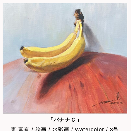
「バナナＣ」
東 富有 / 絵画 / 水彩画 / Watercolor / 3号