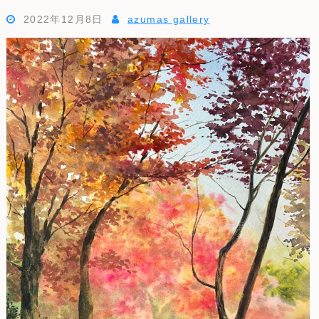
2022年12月8日
azumas gallery