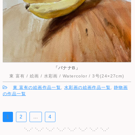
「バナナB」
東 富有 / 絵画 / 水彩画 / Watercolor / 3号(24×27cm)
東 富有の絵画作品一覧
,
水彩画の絵画作品一覧
,
静物画
の作品一覧
投
1
2
…
4
稿
の
⋱⋰ ⋱⋰ ⋱⋰ ⋱⋰ ⋱⋰ ⋱⋰ ⋱⋰ ⋱⋰
ペ