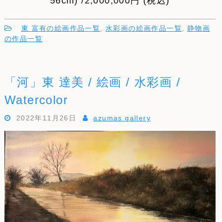
56cm) /2,000,000円 (税込)
AZUMAs 画廊 水彩画 画家 芸術 販売 絵画
東 富有の絵画作品一覧
,
水彩画の絵画作品一覧
,
静物画
の作品一覧
「河」東 達美 / 絵画 / 水彩画 /
Watercolor
2022年11月26日
azumas gallery