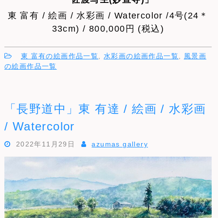
東 富有 / 絵画 / 水彩画 / Watercolor /4号(24＊
33cm) / 800,000円 (税込)
AZUMAs 画廊 水彩画 画家 芸術 販売 絵画
東 富有の絵画作品一覧
,
水彩画の絵画作品一覧
,
風景画
の絵画作品一覧
「長野道中」東 有達 / 絵画 / 水彩画
/ Watercolor
2022年11月29日
azumas gallery