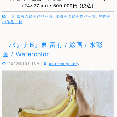
(24×27cm) / 600,000円 (税込)
東 富有の絵画作品一覧
,
水彩画の絵画作品一覧
,
静物画
の作品一覧
「バナナB」東 富有 / 絵画 / 水彩
画 / Watercolor
2022年10月13日
azumas gallery