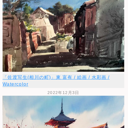
「佐渡写生(相川の町)」東 富有 / 絵画 / 水彩画 /
Watercolor
2022年12月3日