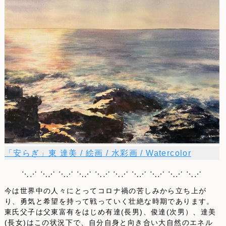
「安らぎ」東 達美 / 絵画 / 水彩画 / Watercolor
⋱⋰ ⋱⋰ ⋱⋰ ⋱⋰ ⋱⋰ ⋱⋰ ⋱⋰ ⋱⋰ ⋱⋰ ⋱⋰
今は世界中の人々にとってコロナ禍の苦しみから立ち上が
り、勇気と希望を持って戦っていく壮絶な時期であります。
東氏父子は父東富有をはじめ有達(長男)、俊達(次男）、達美
(長女)はこの状況下で、自分自身と向き合い大自然のエネル