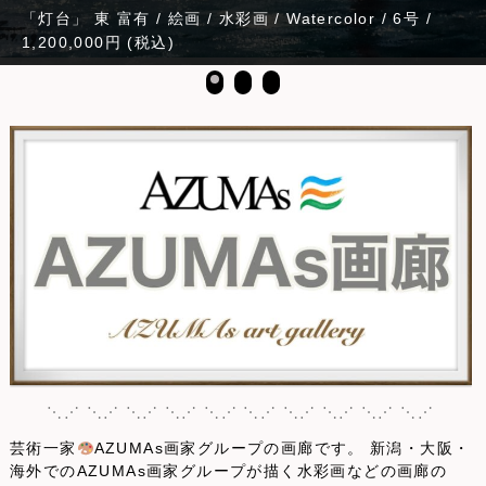
「灯台」 東 富有 / 絵画 / 水彩画 / Watercolor / 6号 /
1,200,000円 (税込)
⋱⋰ ⋱⋰ ⋱⋰ ⋱⋰ ⋱⋰ ⋱⋰ ⋱⋰ ⋱⋰ ⋱⋰ ⋱⋰
芸術一家
AZUMAs画家グループの画廊です。 新潟・大阪・
海外でのAZUMAs画家グループが描く水彩画などの画廊の