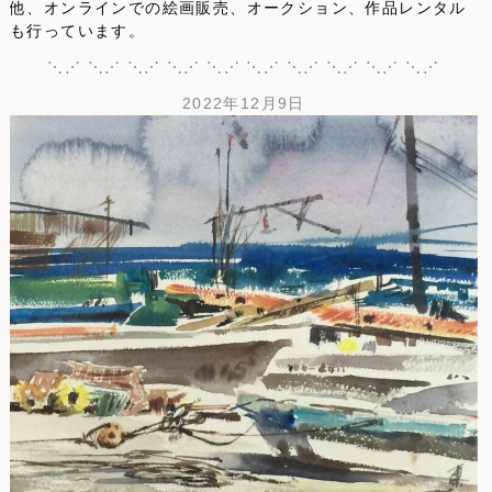
他、オンラインでの絵画販売、オークション、作品レンタル
も行っています。
⋱⋰ ⋱⋰ ⋱⋰ ⋱⋰ ⋱⋰ ⋱⋰ ⋱⋰ ⋱⋰ ⋱⋰ ⋱⋰
2022年12月9日