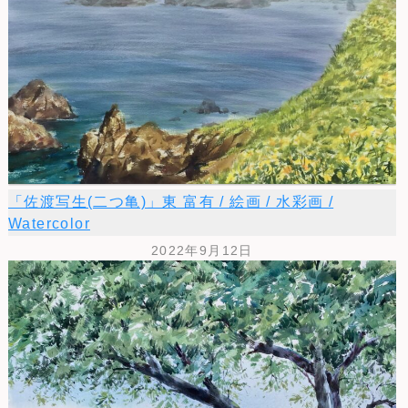
「佐渡写生(二つ亀)」東 富有 / 絵画 / 水彩画 /
Watercolor
2022年9月12日