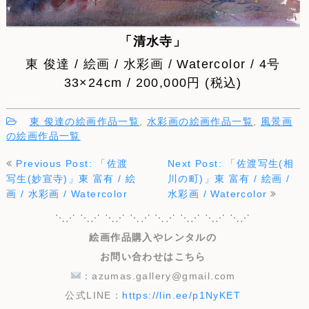
「清水寺」
東 俊達 / 絵画 / 水彩画 / Watercolor / 4号
33×24cm / 200,000円 (税込)
AZUMAs 画廊 水彩画 画家 芸術 販売 絵画
東 俊達の絵画作品一覧
,
水彩画の絵画作品一覧
,
風景画
の絵画作品一覧
投
Previous Post: 「佐渡
Next Post: 「佐渡写生(相
稿
写生(妙宣寺)」東 富有 / 絵
川の町)」東 富有 / 絵画 /
ナ
画 / 水彩画 / Watercolor
水彩画 / Watercolor
ビ
ゲ
⋱⋰ ⋱⋰ ⋱⋰ ⋱⋰ ⋱⋰ ⋱⋰ ⋱⋰ ⋱⋰
ー
絵画作品購入やレンタルの
シ
お問い合わせはこちら
ョ
ン
：azumas.gallery@gmail.com
公式LINE：
https://lin.ee/p1NyKET