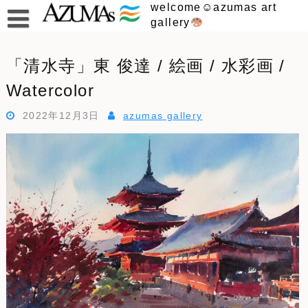
Skip
welcome☺︎azumas art
to
gallery
content
「清水寺」東 俊達 / 絵画 / 水彩画 /
Watercolor
2022年12月3日
azumas gallery