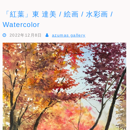
「紅葉」東 達美 / 絵画 / 水彩画 /
Watercolor
2022年12月8日
azumas gallery