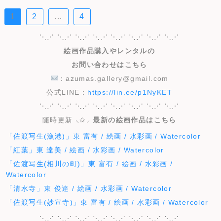
投
1
2
…
4
稿
の
⋱⋰ ⋱⋰ ⋱⋰ ⋱⋰ ⋱⋰ ⋱⋰ ⋱⋰ ⋱⋰
ペ
ー
絵画作品購入やレンタルの
ジ
お問い合わせはこちら
送
：azumas.gallery@gmail.com
り
公式LINE：
https://lin.ee/p1NyKET
⋱⋰ ⋱⋰ ⋱⋰ ⋱⋰ ⋱⋰ ⋱⋰ ⋱⋰ ⋱⋰
随時更新 ⸜✩⸝‍
最新の絵画作品はこちら
「佐渡写生(漁港)」東 富有 / 絵画 / 水彩画 / Watercolor
「紅葉」東 達美 / 絵画 / 水彩画 / Watercolor
「佐渡写生(相川の町)」東 富有 / 絵画 / 水彩画 /
Watercolor
「清水寺」東 俊達 / 絵画 / 水彩画 / Watercolor
「佐渡写生(妙宣寺)」東 富有 / 絵画 / 水彩画 / Watercolor
⋱⋰ ⋱⋰ ⋱⋰ ⋱⋰ ⋱⋰ ⋱⋰ ⋱⋰ ⋱⋰