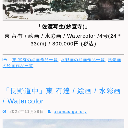
「佐渡写生(妙宣寺)」
東 富有 / 絵画 / 水彩画 / Watercolor /4号(24＊
33cm) / 800,000円 (税込)
AZUMAs 画廊 水彩画 画家 芸術 販売 絵画
東 富有の絵画作品一覧
,
水彩画の絵画作品一覧
,
風景画
の絵画作品一覧
「長野道中」東 有達 / 絵画 / 水彩画
/ Watercolor
2022年11月29日
azumas gallery