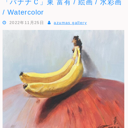
「バナナＣ」東 富有 / 絵画 / 水彩画
/ Watercolor
2022年11月25日
azumas gallery