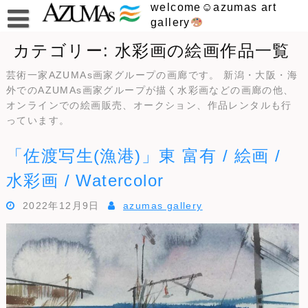
Skip
welcome☺︎azumas art
to
gallery
content
カテゴリー:
水彩画の絵画作品一覧
芸術一家AZUMAs画家グループの画廊です。 新潟・大阪・海
外でのAZUMAs画家グループが描く水彩画などの画廊の他、
オンラインでの絵画販売、オークション、作品レンタルも行
っています。
「佐渡写生(漁港)」東 富有 / 絵画 /
水彩画 / Watercolor
2022年12月9日
azumas gallery